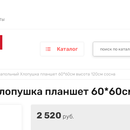
ТЫ
Каталог
напольный Хлопушка планшет 60*60см высота 120см сосна
лопушка планшет 60*60см
2 520
руб.