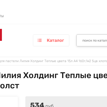
ТЫ
Каталог
ля пастели Лилия Холдинг Теплые цвета 15л А4 160г/м2 5цв хлоп
илия Холдинг Теплые цве
холст
534
руб.