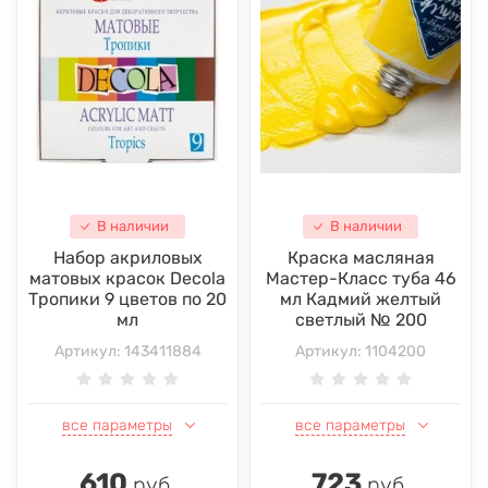
В наличии
В наличии
Набор акриловых
Краска масляная
матовых красок Decola
Мастер-Класс туба 46
Тропики 9 цветов по 20
мл Кадмий желтый
мл
светлый № 200
Артикул:
143411884
Артикул:
1104200
все параметры
все параметры
610
723
руб.
руб.