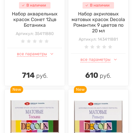
В наличии
В наличии
Набор акварельных
Набор акриловых
красок Сонет 12цв
матовых красок Decola
Ботаника
Романтик 9 цветов по
20 мл
Артикул:
35411880
Артикул:
143411881
все параметры
все параметры
714
610
руб.
руб.
New
New