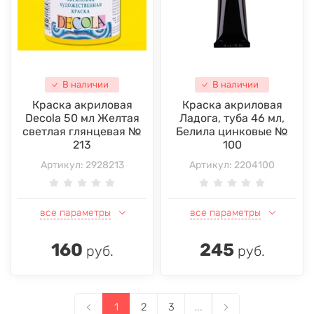
В наличии
В наличии
Краска акриловая
Краска акриловая
Decola 50 мл Желтая
Ладога, туба 46 мл,
светлая глянцевая №
Белила цинковые №
213
100
Артикул:
2928213
Артикул:
2204100
все параметры
все параметры
160
245
руб.
руб.
1
2
3
...